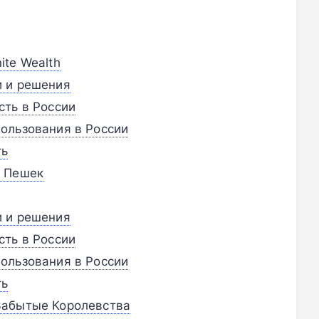
nite Wealth
и и решения
сть в России
ользования в России
ть
х Пешек
и и решения
сть в России
ользования в России
ть
Забытые Королевства