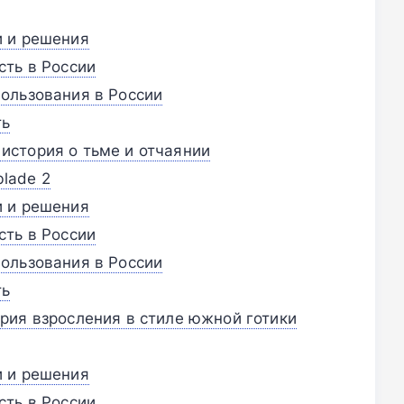
и и решения
сть в России
ользования в России
ть
история о тьме и отчаянии
blade 2
и и решения
сть в России
ользования в России
ть
рия взросления в стиле южной готики
и и решения
сть в России