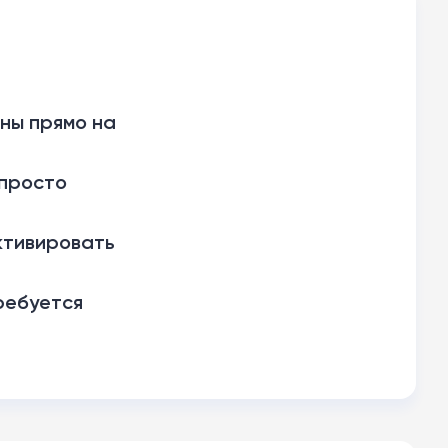
пны прямо на
 просто
ктивировать
требуется