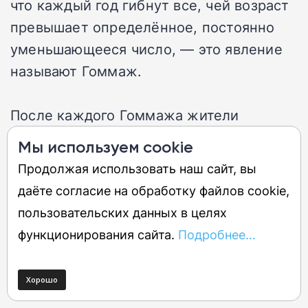
что каждый год гибнут все, чей возраст
превышает определённое, постоянно
уменьшающееся число, — это явление
называют Гоммаж.
После каждого Гоммажа жители
отправляют новую Экспедицию, чтобы
Мы используем cookie
попытаться сразить Художницу, и все 32
Продолжая использовать наш сайт, вы
предыдущие попытки заканчивались
даёте согласие на обработку файлов cookie,
неудачей. Узнавать судьбу прошлых
пользовательских данных в целях
экспедиций из утерянных дневников —
функционирования сайта.
Подробнее...
отдельная глубина для проработки
мира: это затягивает и заставляет
хотеть выяснять всё больше и больше.