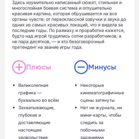
Здесь изумительно написанный сюжет, стильная и
многослойная боевая система и оглушительно
красивая картина, которая обрушивается на все
органы чувств: от первоклассной озвучки и звука до
одних из самых красивых локаций, что я видела за
последние годы. По размаху и проработке кажется,
будто над игрой трудились сотни разработчиков, а
не пара десятков, — и это безоговорочный
претендент на звание игры года.
Плюсы
Минусы
Великолепная
Некоторые
графика —
кинематографичные
буквально во всём
сцены затянуты
Захватывающие,
Нет ни журнала, ни
глубокие и
мини-карты, чтобы
доставляющие
следить за
настоящее
побочными
удовольствие
заданиями