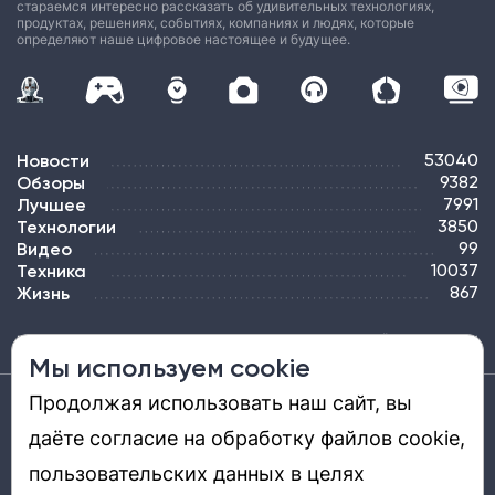
стараемся интересно рассказать об удивительных технологиях,
продуктах, решениях, событиях, компаниях и людях, которые
определяют наше цифровое настоящее и будущее.
Новости
53040
Обзоры
9382
Лучшее
7991
Технологии
3850
Видео
99
Техника
10037
Жизнь
867
ПОДПИСКА
РЕКЛАМА
КОНТАКТЫ
КАРТА САЙТА
ТЭГИ
Мы используем cookie
Продолжая использовать наш сайт, вы
Средство массовой информации «DGL.RU — Цифровой мир» (www.dgl.ru).
Реестровая запись средства массовой информации (СМИ) сетевого издания ЭЛ №
даёте согласие на обработку файлов cookie,
ФС 77 - 81669, выдано Роскомнадзором 27.08.2021. Учредитель: ООО «ДиДжиЭль».
Главный редактор: Шкред Т. В. Телефон редакции +7901-907-1590. Адрес
электронной почты редакции: info@dgl.ru. Возрастная маркировка: 12+.
пользовательских данных в целях
Перепечатка материалов и использование их в любой форме, в том числе и в
электронных СМИ, возможны только с письменного разрешения редакции.