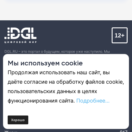
12+
DGL.RU – это портал о будущем, которое уже наступило. Мы
стараемся интересно рассказать об удивительных технологиях,
продуктах, решениях, событиях, компаниях и людях, которые
Мы используем cookie
определяют наше цифровое настоящее и будущее.
Продолжая использовать наш сайт, вы
даёте согласие на обработку файлов cookie,
пользовательских данных в целях
Новости
53056
функционирования сайта.
Подробнее...
Обзоры
9384
Лучшее
7992
Технологии
3850
Видео
99
Техника
10037