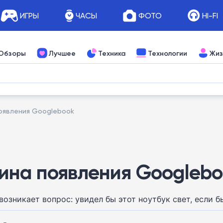
ИГРЫ
ЧАСЫ
ФОТО
HI-FI
Обзоры
Лучшее
Техника
Технологии
Жиз
оявления Googlebook
ина появления Googleb
 возникает вопрос: увидел бы этот ноутбук свет, если 