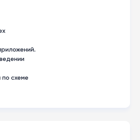
ех
приложений.
аведении
 по схеме