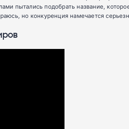
илами пытались подобрать название, котор
ираюсь, но конкуренция намечается серьезн
иров