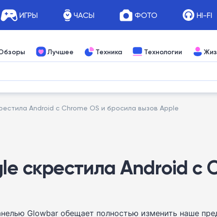
ИГРЫ
ЧАСЫ
ФОТО
HI-FI
Обзоры
Лучшее
Техника
Технологии
Жиз
рестила Android с Chrome OS и бросила вызов Apple
le скрестила Android с 
панелью Glowbar обещает полностью изменить наше пре