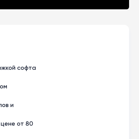
ержкой софта
том
лов и
 цене от 80