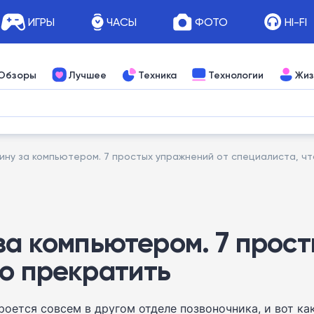
ИГРЫ
ЧАСЫ
ФОТО
HI-FI
Обзоры
Лучшее
Техника
Технологии
Жиз
ину за компьютером. 7 простых упражнений от специалиста, ч
 за компьютером. 7 прос
то прекратить
роется совсем в другом отделе позвоночника, и вот ка