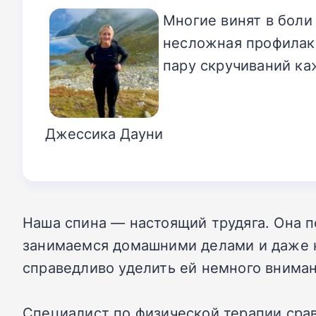
Многие винят в боли
несложная профилакт
пару скручиваний ка
Джессика Дауни
Наша спина — настоящий трудяга. Она п
занимаемся домашними делами и даже ко
справедливо уделить ей немного вниман
Специалист по физической терапии срав