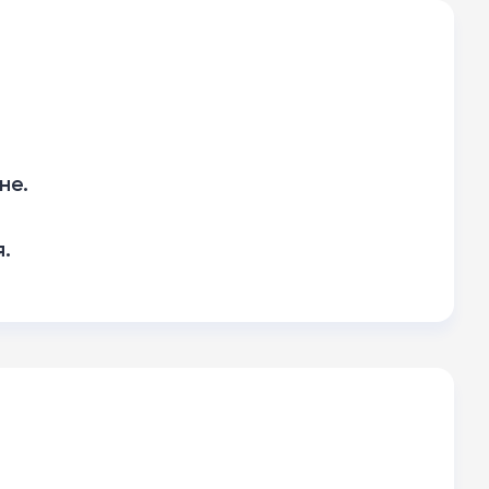
не.
.