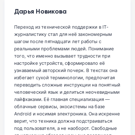
Зато базовые опции мониторинга пульса,
своем питании, графике сна и реакциях
качества сна и умного распознавания
Дарья Новикова
организма на стресс. В перспективе эти
еды по фотографии отлично
медицинские профили могут стать
функционируют в России прямо из
Переход из технической поддержки в IT-
инструментом влияния для страховых
коробки.
журналистику стал для неё закономерным
компаний или работодателей. Эксперты
шагом после пятнадцати лет работы с
по кибербезопасности просят взвесить
реальными проблемами людей. Понимание
все риски перед сбором такой глубокой
того, что именно вызывает трудности при
статистики.
настройке устройств, сформировало её
узнаваемый авторский почерк. В текстах она
избегает сухой терминологии, предпочитая
переводить сложные инструкции на понятный
человеческий язык и делиться неочевидными
лайфхаками. Её главная специализация —
облачные сервисы, экосистемы на базе
Android и носимая электроника. Она искренне
верит, что техника должна подстраиваться
под пользователя, а не наоборот. Свободные