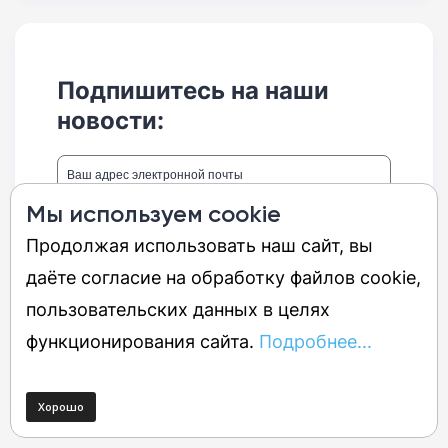
Подпишитесь на наши
новости:
Мы используем cookie
Подписаться
Продолжая использовать наш сайт, вы
Получать ежедневно
даёте согласие на обработку файлов cookie,
Получать еженедельно
пользовательских данных в целях
Нажимая кнопку «
Подписаться
», вы принимаете
функционирования сайта.
Подробнее...
«Пользовательское соглашение»
и даёте согласие с «
Политикой
обработки персональных данных
»