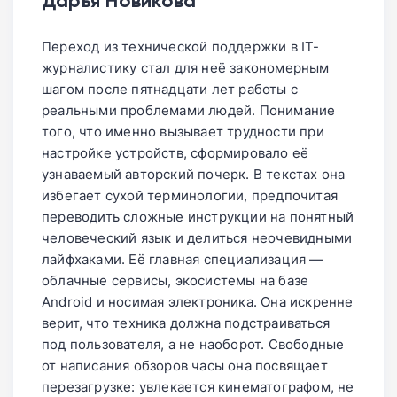
Дарья Новикова
Fitbit, унификация разрозненных
тыс. руб., а Pixel Watch 2 — от 28 тыс.
сервисов. Google Fit всегда был прост и
руб.
Переход из технической поддержки в IT-
бесплатен, но теперь его функционал
журналистику стал для неё закономерным
переходит в более мощный и
шагом после пятнадцати лет работы с
интегрированный Google Health, что
реальными проблемами людей. Понимание
знаменует собой новую эру
того, что именно вызывает трудности при
централизованного управления данными
настройке устройств, сформировало её
о здоровье.
узнаваемый авторский почерк. В текстах она
избегает сухой терминологии, предпочитая
переводить сложные инструкции на понятный
человеческий язык и делиться неочевидными
лайфхаками. Её главная специализация —
облачные сервисы, экосистемы на базе
Android и носимая электроника. Она искренне
верит, что техника должна подстраиваться
под пользователя, а не наоборот. Свободные
от написания обзоров часы она посвящает
перезагрузке: увлекается кинематографом, не