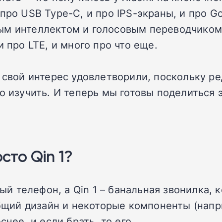
ро USB Type-C, и про IPS-экраны, и про Gor
м интеллектом и голосовым переводчиком н
 про LTE, и много про что еще.
т свой интерес удовлетворили, поскольку р
го изучить. И теперь мы готовы поделиться
сто Qin 1?
нный телефон, а Qin 1 – банальная звонилка
общий дизайн и некоторые компоненты (напр
снее, и если брать, то его.