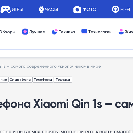
ИГРЫ
ЧАСЫ
ФОТО
HI-FI
Обзоры
Лучшее
Техника
Технологии
Жиз
 1s – самого современного «кнопочника» в мире
ание
Смартфоны
Телефоны
Техника
фона Xiaomi Qin 1s – са
фон и пытаемся понять, можно ли его назвать смартф