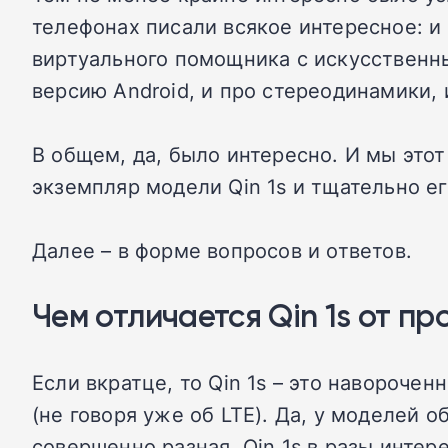
телефонах писали всякое интересное: и п
виртуального помощника с искусственны
версию Android, и про стереодинамики, и
В общем, да, было интересно. И мы это
экземпляр модели Qin 1s и тщательно е
Далее – в форме вопросов и ответов.
Чем отличается Qin 1s от про
Если вкратце, то Qin 1s – это навороче
(не говоря уже об LTE). Да, у моделей 
совершенно разная. Qin 1s в разы интере