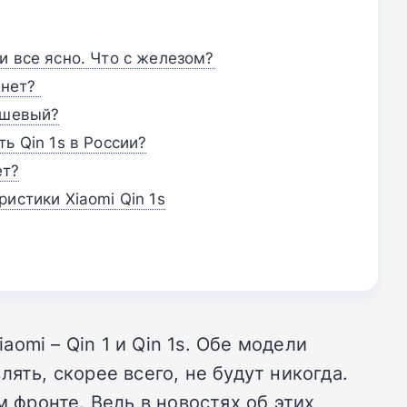
и все ясно. Что с железом?
s нет?
ешевый?
ь Qin 1s в России?
ет?
истики Xiaomi Qin 1s
mi – Qin 1 и Qin 1s. Обе модели
ять, скорее всего, не будут никогда.
м фронте. Ведь в новостях об этих