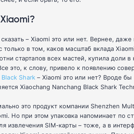
 Xiaomi?
казать – Xiaomi это или нет. Вернее, даже 
с только в том, каков масштаб вклада Xiaom
тни стартапов всех мастей, купила доли в 
(Все это, к слову, привело к появлению со
е
Black Shark
– Xiaomi это или нет? Вроде бы 
яется Xiaochang Nanchang Black Shark Tech
ально это продукт компании Shenzhen Multi
omi. Но при этом упаковка напоминает по с
я извлечения SIM-карты – тоже, а в интерф