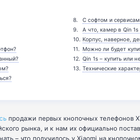
С софтом и сервисам
А что, камер в Qin 1
Корпус, наверное, д
ртфон?
Можно ли будет купит
занный?
Qin 1s – купить или н
ом?
Технические характер
ться?
сь
продажи первых кнопочных телефонов Xiao
кого рынка, и к нам их официально поставл
ать – что получилось у Xiaomi на кнопочно