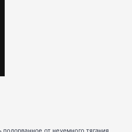
ь подорванное от неуемного тягания