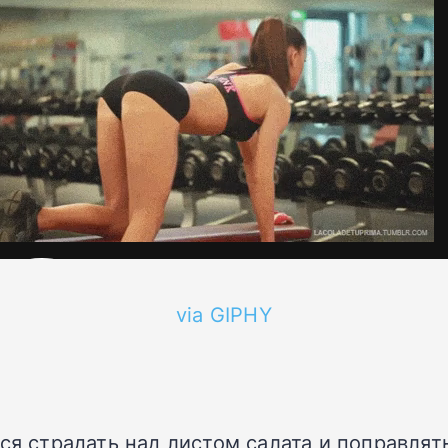
via GIPHY
ся страдать над листом салата и поправлят