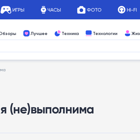
ИГРЫ
ЧАСЫ
ФОТО
HI-FI
Обзоры
Лучшее
Техника
Технологии
Жиз
има
ия (не)выполнима