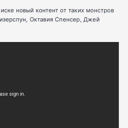
писке новый контент от таких монстров
Уизерспун, Октавия Спенсер, Джей