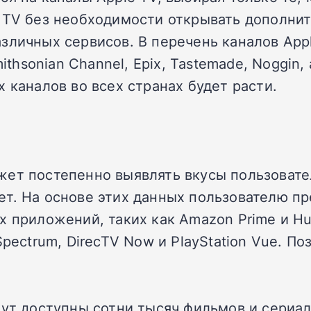
e TV без необходимости открывать дополни
зличных сервисов. В перечень каналов Appl
mithsonian Channel, Epix, Tastemade, Noggi
 каналов во всех странах будет расти.
ет постепенно выявлять вкусы пользовател
ет. На основе этих данных пользователю п
 приложений, таких как Amazon Prime и Hul
pectrum, DirecTV Now и PlayStation Vue. По
нут доступны сотни тысяч фильмов и сериа