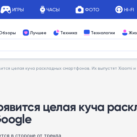
ИГРЫ
ЧАСЫ
ФОТО
HI-FI
Обзоры
Лучшее
Техника
Технологии
Жиз
явится целая куча раскладных смартфонов. Их выпустят Xiaomi и
появится целая куча рас
Google
тся в стороне от тренда