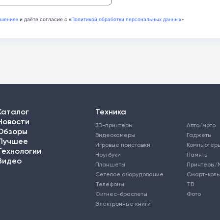
ашение»
и даёте согласие с «
Политикой обработки персональных данных
»
Каталог
Техника
Новости
3D-принтеры
Авто/мото
Обзоры
Видеокамеры
Гаджеты
Лучшее
Игровые приставки
Компьютер
Технологии
Ноутбуки
Память
Видео
Планшеты
Принтеры/
Сетевое оборудование
Смарт-кол
Телефоны
ТВ
Фитнес-браслеты
Фото
Электронные книги