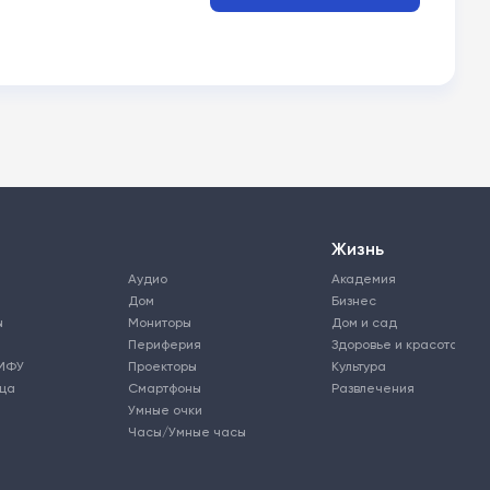
Жизнь
Аудио
Академия
Дом
Бизнес
ы
Мониторы
Дом и сад
Периферия
Здоровье и красота
МФУ
Проекторы
Культура
ьца
Смартфоны
Развлечения
Умные очки
Часы/Умные часы