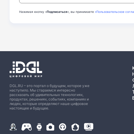
Нажимая кнопку «
Подписаться
», вы принимаете
«Пользовательское согл
DGL.RU – это портал о будущем, которое уже
наступило. Мы стараемся интересно
рассказать об удивительных технологиях,
продуктах, решениях, событиях, компаниях и
людях, которые определяют наше цифровое
настоящее и будущее.