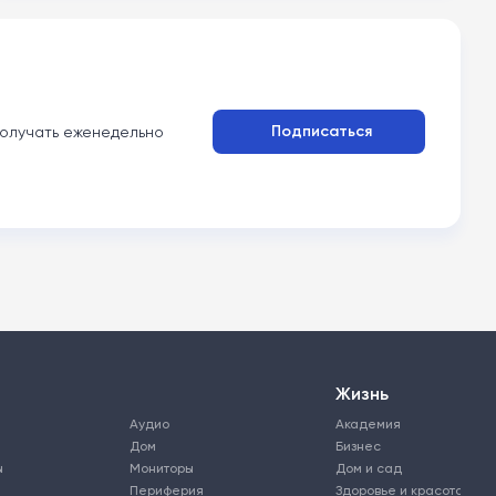
Подписаться
олучать еженедельно
Жизнь
Аудио
Академия
Дом
Бизнес
ы
Мониторы
Дом и сад
Периферия
Здоровье и красота