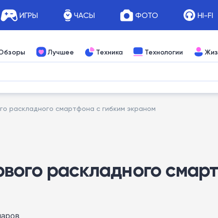
ИГРЫ
ЧАСЫ
ФОТО
HI-FI
Обзоры
Лучшее
Техника
Технологии
Жиз
го раскладного смартфона с гибким экраном
вого раскладного смарт
ларов