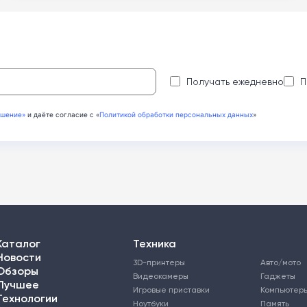
:
Получать ежедневно
П
ашение»
и даёте согласие с «
Политикой обработки персональных данных
»
Каталог
Техника
Новости
3D-принтеры
Авто/мото
Обзоры
Видеокамеры
Гаджеты
Лучшее
Игровые приставки
Компьютер
Технологии
Ноутбуки
Память