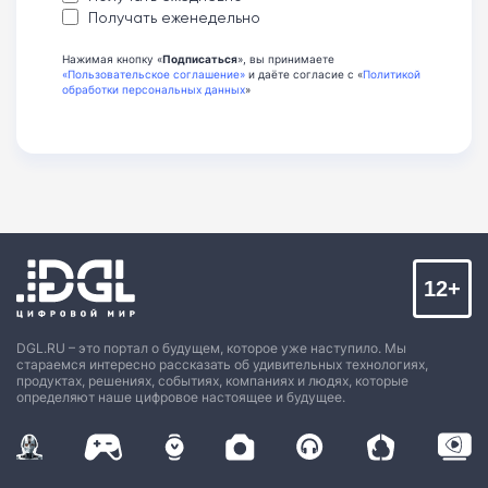
Получать еженедельно
Нажимая кнопку «
Подписаться
», вы принимаете
«Пользовательское соглашение»
и даёте согласие с «
Политикой
обработки персональных данных
»
12+
DGL.RU – это портал о будущем, которое уже наступило. Мы
стараемся интересно рассказать об удивительных технологиях,
продуктах, решениях, событиях, компаниях и людях, которые
определяют наше цифровое настоящее и будущее.