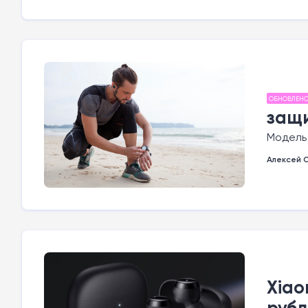
ОБНОВЛЕН
защи
Модель 
Алексей 
Xiao
рубл