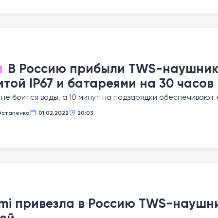
В Россию прибыли TWS-наушники
О
той IP67 и батареями на 30 часов
не боится воды, а 10 минут на подзарядки обеспечивают 
Остапенко
01.02.2022
20:03
mi привезла в Россию TWS-наушни
ей