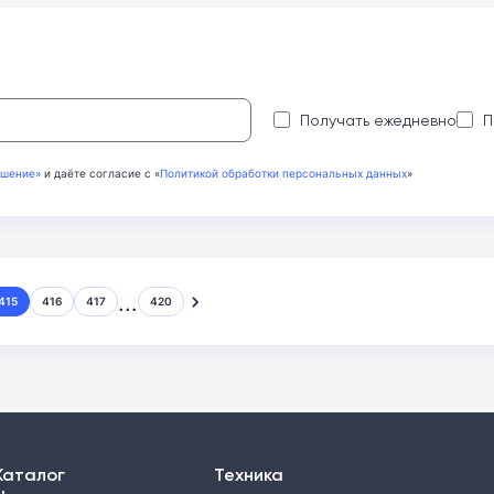
:
Получать ежедневно
П
ашение»
и даёте согласие с «
Политикой обработки персональных данных
»
...
415
416
417
420
Каталог
Техника