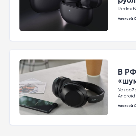
Redmi B
Алексей 
В РФ
«шум
Устройс
Android
Алексей 