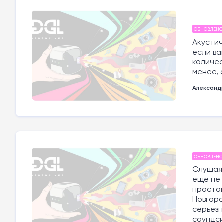
ОБНОВЛЕН
Акустич
если ва
количес
менее, 
Александ
ОБНОВЛЕН
Слушая 
еще не 
простой
Новгоро
серьезн
саундси