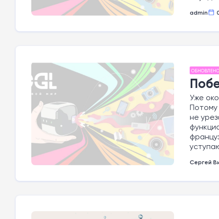
admin
ОБНОВЛЕН
Побе
Уже око
Потому 
не урез
функцио
француз
уступа
Сергей В