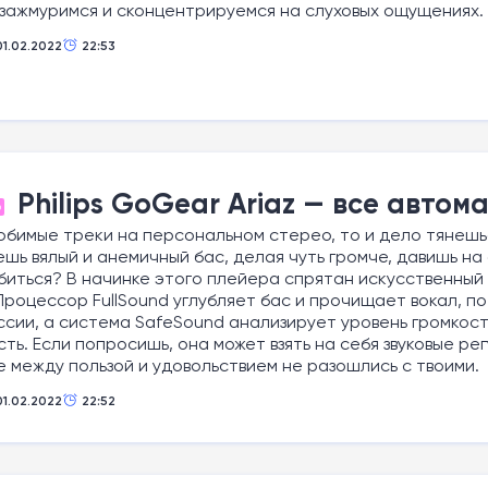
зажмуримся и сконцентрируемся на слуховых ощущениях. 
01.02.2022
22:53
Philips GoGear Ariaz — все автом
О
юбимые треки на персональном стерео, то и дело тянешьс
шь вялый и анемичный бас, делая чуть громче, давишь н
иться? В начинке этого плейера спрятан искусственный
Процессор FullSound углубляет бас и прочищает вокал, п
сии, а система SafeSound анализирует уровень громкости 
ть. Если попросишь, она может взять на себя звуковые ре
 между пользой и удовольствием не разошлись с твоими.
01.02.2022
22:52