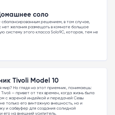
 Домашнее соло
е сбалансированным решением, в том случае,
ас нет желания размещать в комнате большое
ю систему этого класса Solo9C, которая, тем не
к Tivoli Model 10
 мир? Но глядя на этот приемник, понимаешь:
ivoli — привет от тех времен, когда жизнь была
лом с жареной индейкой и передачей Севы
не только его винтажную внешность, но и
ку и сабвуфер для создания солидной
и его на внешний усилитель.