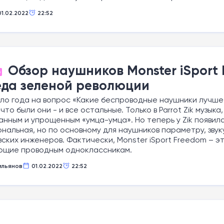
01.02.2022
22:52
Обзор наушников Monster iSport F
О
да зеленой революции
ло года на вопрос «Какие беспроводные наушники лучше к
что были они - и все остальные. Только в Parrot Zik музык
анным и упрощенным «умца-умца». Но теперь у Zik появил
нальная, но по основному для наушников параметру, зву
ских инженеров. Фактически, Monster iSport Freedom – 
ющие проводным одноклассникам.
ильянов
01.02.2022
22:52