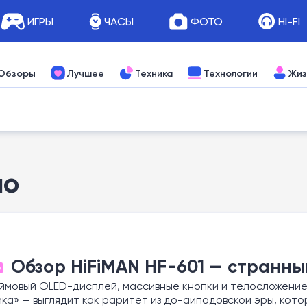
ИГРЫ
ЧАСЫ
ФОТО
HI-FI
Обзоры
Лучшее
Техника
Технологии
Жиз
ио
Обзор HiFiMAN HF-601 — странны
О
ймовый OLED-дисплей, массивные кнопки и телосложение
ка» — выглядит как раритет из до-айподовской эры, кото