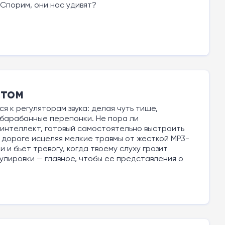
Спорим, они нас удивят?
атом
я к регуляторам звука: делая чуть тише,
а барабанные перепонки. Не пора ли
 интеллект, готовый самостоятельно выстроить
о дороге исцеляя мелкие травмы от жесткой MP3-
и бьет тревогу, когда твоему слуху грозит
гулировки — главное, чтобы ее представления о