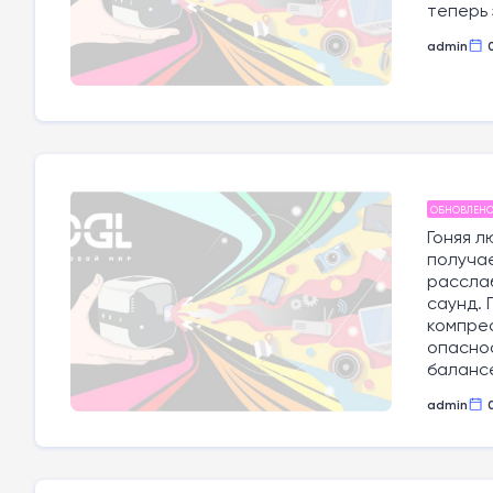
теперь 
admin
ОБНОВЛЕН
Гоняя л
получае
расслаб
саунд. 
компрес
опаснос
балансе
admin