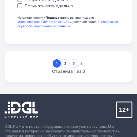
Получать еженедельно
Нажимая кнопку «
Подписаться
», вы принимаете
«Пользовательское соглашение»
и даёте согласие с «
Политикой
обработки персональных данных
»
1
2
3
Страница 1 из 3
12+
DGL.RU – это портал о будущем, которое уже наступило. Мы
стараемся интересно рассказать об удивительных технологиях,
продуктах, решениях, событиях, компаниях и людях, которые