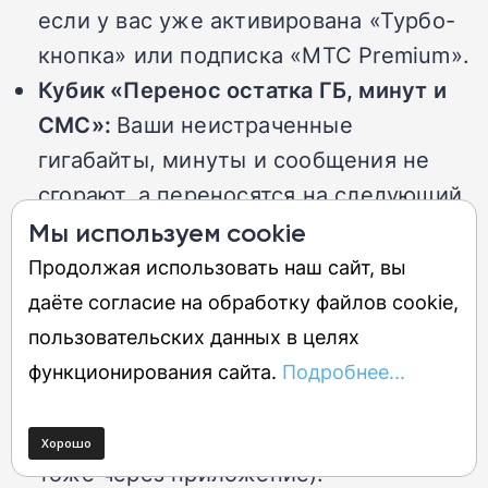
если у вас уже активирована «Турбо-
кнопка» или подписка «МТС Premium».
Кубик «Перенос остатка ГБ, минут и
СМС»:
Ваши неистраченные
гигабайты, минуты и сообщения не
сгорают, а переносятся на следующий
месяц. Причем перенесенные остатки
Мы используем cookie
расходуются в первую очередь. Долго
Продолжая использовать наш сайт, вы
копить их не выйдет — они действуют
даёте согласие на обработку файлов cookie,
ровно один месяц. Этот кубик
пользовательских данных в целях
доступен на тарифах «МТС Проще»,
функционирования сайта.
Подробнее...
«МТС Больше», «МТС Как хочешь»,
«Membrana» и других (включается
тоже через приложение).