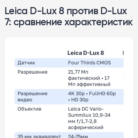
Leica D-Lux 8 против D-Lux
7: сравнение характеристик
Leica D-Lux 8
Leica
Датчик
Four Thirds CMOS
Four 
Разрешение
21,77 Мп
21,77
фактический • 17
факти
Мп эффективный
Мп э
Разрешение
4K 30p • FullHD 60p
4K 30
видео
• HD 30p
• HD 
Объектив
Leica DC Vario-
Leica 
Summilux 10,9-34
Summi
мм f/1,7-2,8
мм f/1
асферический
асфер
35 мм эквивалент
24-75мм
24-75