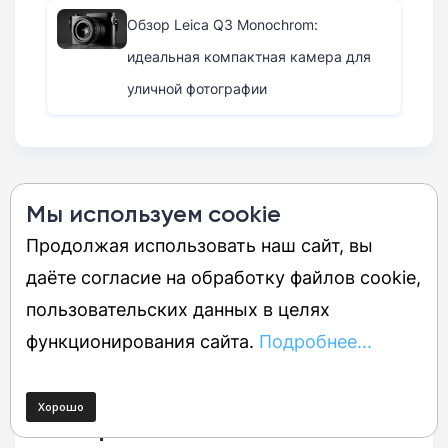
Обзор Leica Q3 Monochrom:
идеальная компактная камера для
уличной фотографии
Источник:
DigitalCameraWorld
Мы используем cookie
Продолжая использовать наш сайт, вы
Теги:
даёте согласие на обработку файлов cookie,
Leica D-Lux 7
Leica D-Lux 8
0
пользовательских данных в целях
функционирования сайта.
Подробнее...
Обзоры
Техника
Фото
Смотрите также: