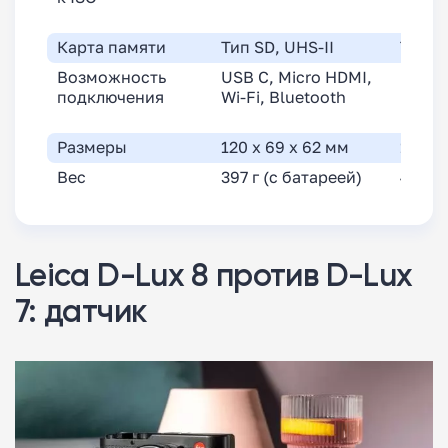
ISO10
Карта памяти
Тип SD, UHS-II
Тип S
Возможность
USB C, Micro HDMI,
USB m
подключения
Wi-Fi, Bluetooth
HDMI, 
Bluet
Размеры
120 x 69 x 62 мм
118 x 
Вес
397 г (с батареей)
403 г 
Leica D-Lux 8 против D-Lux
7: датчик