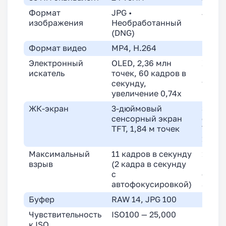
Формат
JPG •
JPG •
изображения
Необработанный
Leica
(DNG)
Формат видео
MP4, H.264
MP4, 
Электронный
OLED, 2,36 млн
ЖК-ди
искатель
точек, 60 кадров в
млн т
секунду,
увели
увеличение 0,74x
ЖК-экран
3-дюймовый
3-дю
сенсорный экран
сенсо
TFT, 1,84 м точек
TFT с
1,24 
Максимальный
11 кадров в секунду
11 ка
взрыв
(2 кадра в секунду
(6 ка
с
с
автофокусировкой)
автоф
Буфер
RAW 14, JPG 100
RAW 3
Чувствительность
ISO100 — 25,000
ISO20
к ISO
перес