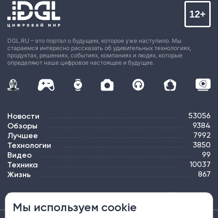
12+
DGL.RU – это портал о будущем, которое уже наступило. Мы
стараемся интересно рассказать об удивительных технологиях,
продуктах, решениях, событиях, компаниях и людях, которые
определяют наше цифровое настоящее и будущее.
Новости
53056
Обзоры
9384
Лучшее
7992
Технологии
3850
Видео
99
Техника
10037
Жизнь
867
ПОДПИСКА
РЕКЛАМА
КОНТАКТЫ
КАРТА САЙТА
ТЭГИ
Мы используем cookie