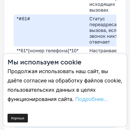
исходящих
вызовах
*#61#
Статус
переадресации
вызова, если на
звонок никто не
отвечает
**61*[номер телефона]*10*
Настраивает
[количество секунд,
переадресацию
Мы используем cookie
например 5, 10, 15, 20, 25
вызовов, когда
или 30]#
мобильный
Продолжая использовать наш сайт, вы
телефон не
даёте согласие на обработку файлов cookie,
отвечает
(выключен, нет
пользовательских данных в целях
связи)
функционирования сайта.
Подробнее...
*61#
Включает
переадресацию
вызовов, если на
звонок никто не
отвечает