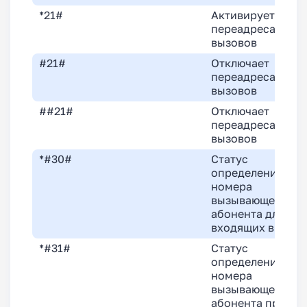
*21#
Активирует
переадресацию
вызовов
#21#
Отключает
переадресацию
вызовов
##21#
Отключает
переадресацию
вызовов
*#30#
Статус
определения
номера
вызывающего
абонента для
входящих вызов
*#31#
Статус
определения
номера
вызывающего
абонента при