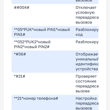
вызовов
##004#
Отключает
условную
переадресацию
вызовов
**05*PUK*новый PIN1*новый
Разблокирует PIN
PIN1#
код
**052*PUK2*новый
Разблокирует PI
PIN2*новый PIN2#
*#06#
Отображает
уникальный
идентификатор
устройства (IMEI
*#21#
Проверяет
состояние
переадресации
вызова
**21*номер телефона#
Настройка
переадресации
вызовов