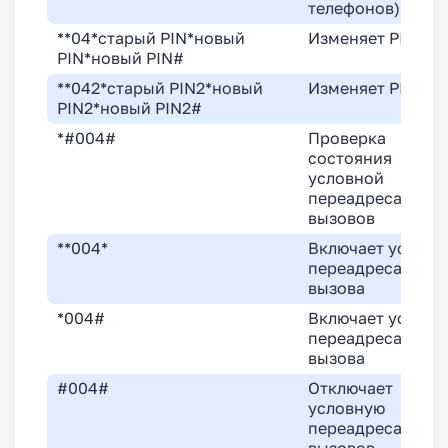
телефонов)
**04*старый PIN*новый
Изменяет PIN-ко
PIN*новый PIN#
**042*старый PIN2*новый
Изменяет PIN2
PIN2*новый PIN2#
*#004#
Проверка
состояния
условной
переадресации
вызовов
**004*
Включает условн
переадресацию
вызова
*004#
Включает условн
переадресацию
вызова
#004#
Отключает
условную
переадресацию