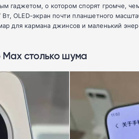
ым гаджетом, о котором спорят громче, чем
27 Вт, OLED-экран почти планшетного масшта
шмар для кармана джинсов и маленький энер
o Max столько шума