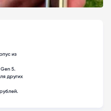
рпус из
Gen 5.
ля других
рублей.