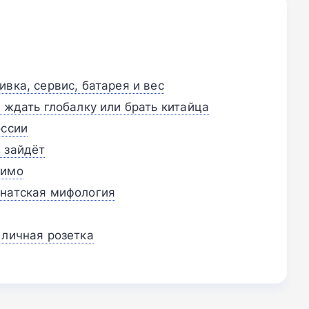
вка, сервис, батарея и вес
 ждать глобалку или брать китайца
оссии
 зайдёт
мимо
анатская мифология
 личная розетка