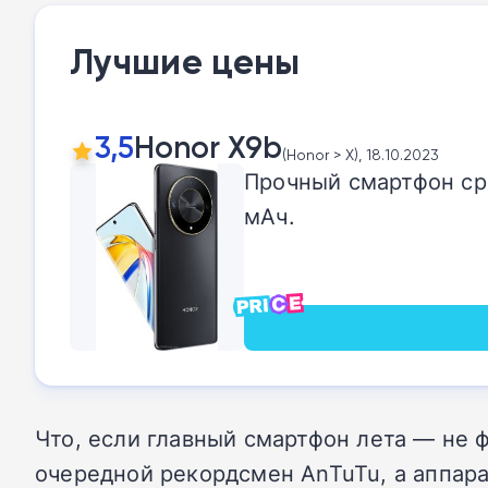
Лучшие цены
3,5
Honor X9b
(Honor > X), 18.10.2023
Прочный смартфон сре
мАч.
Что, если главный смартфон лета — не ф
очередной рекордсмен AnTuTu, а аппара