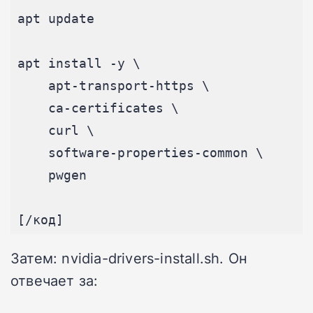
apt update

apt install -y \

    apt-transport-https \

    ca-certificates \

    curl \

    software-properties-common \

    pwgen

Затем: nvidia-drivers-install.sh. Он
отвечает за: