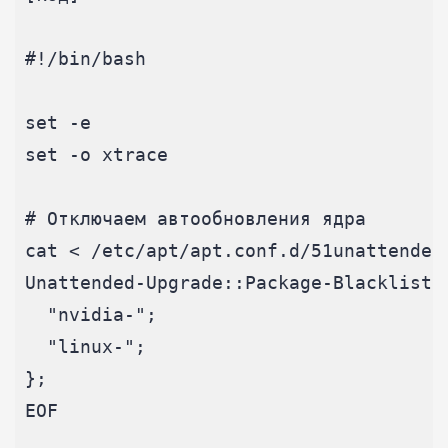
#!/bin/bash

set -e

set -o xtrace

# Отключаем автообновления ядра

cat < /etc/apt/apt.conf.d/51unattended-
Unattended-Upgrade::Package-Blacklist {
  "nvidia-";

  "linux-";

};

EOF
