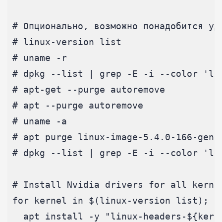
# Опционально, возможно понадобится уда
# linux-version list

# uname -r

# dpkg --list | grep -E -i --color 'lin
# apt-get --purge autoremove

# apt --purge autoremove

# uname -a

# apt purge linux-image-5.4.0-166-gener
# dpkg --list | grep -E -i --color 'lin
# Install Nvidia drivers for all kernel
for kernel in $(linux-version list); do
  apt install -y "linux-headers-${kerne