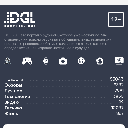
12+
DGL.RU – это портал о будущем, которое уже наступило. Мы
стараемся интересно рассказать об удивительных технологиях,
продуктах, решениях, событиях, компаниях и людях, которые
определяют наше цифровое настоящее и будущее.
Новости
53043
Обзоры
9382
Лучшее
7991
Технологии
3850
Видео
99
Техника
10037
Жизнь
867
ПОДПИСКА
РЕКЛАМА
КОНТАКТЫ
КАРТА САЙТА
ТЭГИ