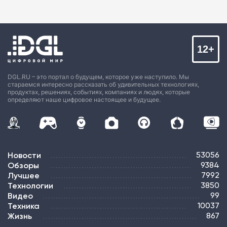
12+
DGL.RU – это портал о будущем, которое уже наступило. Мы
стараемся интересно рассказать об удивительных технологиях,
продуктах, решениях, событиях, компаниях и людях, которые
определяют наше цифровое настоящее и будущее.
Новости
53056
Обзоры
9384
Лучшее
7992
Технологии
3850
Видео
99
Техника
10037
Жизнь
867