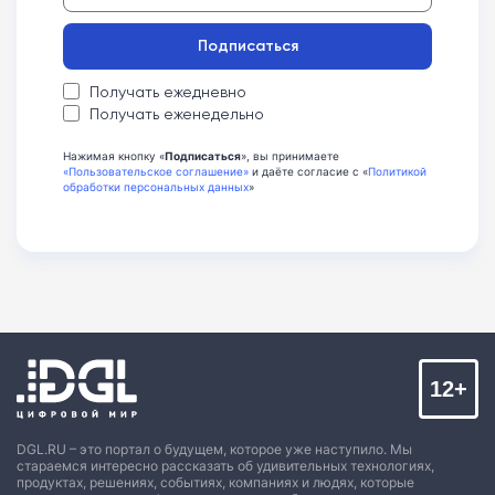
Подписаться
Получать ежедневно
Получать еженедельно
Нажимая кнопку «
Подписаться
», вы принимаете
«Пользовательское соглашение»
и даёте согласие с «
Политикой
обработки персональных данных
»
12+
DGL.RU – это портал о будущем, которое уже наступило. Мы
стараемся интересно рассказать об удивительных технологиях,
продуктах, решениях, событиях, компаниях и людях, которые