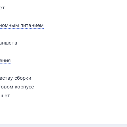
ет
ономным питанием
аншета
ения
еству сборки
товом корпусе
ншет