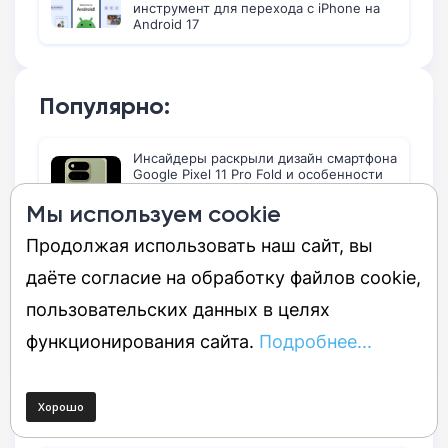
инструмент для перехода с iPhone на
Android 17
Популярно:
Инсайдеры раскрыли дизайн смартфона
Google Pixel 11 Pro Fold и особенности
новой функции Pixel Glow
Мы используем cookie
Смарт-часы Google Pixel Watch 5:
Продолжая использовать наш сайт, вы
дизайн, характеристики и цены перед
анонсом
даёте согласие на обработку файлов cookie,
Google Images исполняется 25 лет: в
пользовательских данных в целях
сервисе появится функция в стиле
Pinterest
функционирования сайта.
Подробнее...
Последние новости: