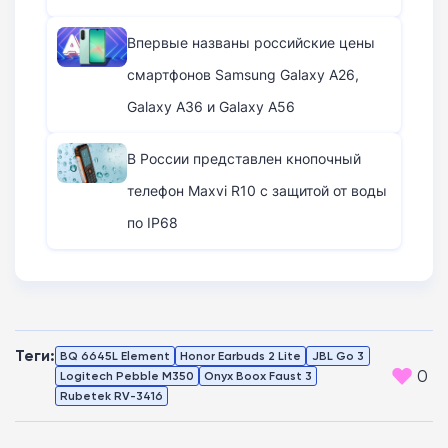
Впервые названы российские цены
смартфонов Samsung Galaxy A26,
Galaxy A36 и Galaxy A56
В России представлен кнопочный
телефон Maxvi R10 с защитой от воды
по IP68
Теги:
BQ 6645L Element
Honor Earbuds 2 Lite
JBL Go 3
0
Logitech Pebble M350
Onyx Boox Faust 3
Rubetek RV-3416