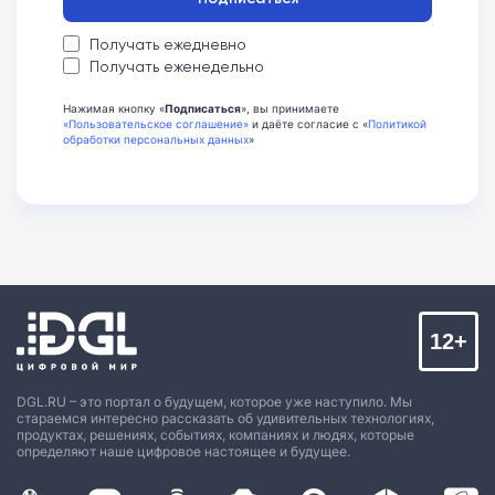
Получать ежедневно
Получать еженедельно
Нажимая кнопку «
Подписаться
», вы принимаете
«Пользовательское соглашение»
и даёте согласие с «
Политикой
обработки персональных данных
»
12+
DGL.RU – это портал о будущем, которое уже наступило. Мы
стараемся интересно рассказать об удивительных технологиях,
продуктах, решениях, событиях, компаниях и людях, которые
определяют наше цифровое настоящее и будущее.