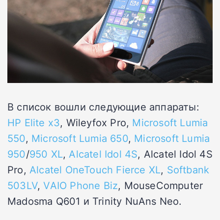
В список вошли следующие аппараты:
HP Elite x3
, Wileyfox Pro,
Microsoft Lumia
550
,
Microsoft Lumia 650
,
Microsoft Lumia
950
/
950 XL
,
Alcatel Idol 4S
, Alcatel Idol 4S
Pro,
Alcatel OneTouch Fierce XL
,
Softbank
503LV
,
VAIO Phone Biz
, MouseComputer
Madosma Q601 и Trinity NuAns Neo.