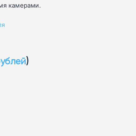
умя камерами.
ля
рублей
)