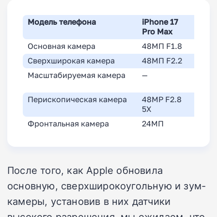
Модель телефона
iPhone 17
Galax
Pro Max
Ultra
Основная камера
48МП F1.8
200М
Сверхширокая камера
48МП F2.2
50МП
Масштабируемая камера
—
10MP
3X
Перископическая камера
48MP F2.8
50MP
5X
5X
Фронтальная камера
24МП
12МП
После того, как Apple обновила
основную, сверхширокоугольную и зум-
камеры, установив в них датчики
высокого разрешения, мы ожидаем, что