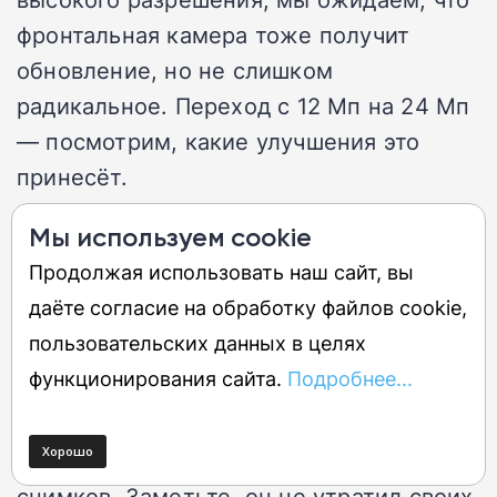
фронтальная камера тоже получит
обновление, но не слишком
радикальное. Переход с 12 Мп на 24 Мп
— посмотрим, какие улучшения это
принесёт.
Мы используем cookie
Тем временем мы уже хорошо знакомы
Продолжая использовать наш сайт, вы
с набором камер Galaxy S25 Ultra и
даёте согласие на обработку файлов cookie,
вполне им довольны. Какое-то время он
пользовательских данных в целях
был на вершине нашего рейтинга
функционирования сайта.
Подробнее...
камер с отличной производительностью
во всех аспектах — от портретов до
видео, селфи и пейзажных
снимков. Заметьте, он не утратил своих