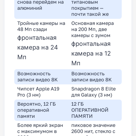
снова перейдем на
титановым
алюминий
покрытием —
почти такой же
Тройные камеры на
Основная камера
48 Мп сзади
на 200 Мп, две
камеры с зумом
фронтальная
фронтальная
камера на 24
камера на 12
Мп
Мп
Возможность
Возможность
записи видео 8K
записи видео 8K
Чипсет Apple A19
Snapdragon 8 Elite
Pro (3 нм)
для Galaxy (3 нм)
Вероятно, 12 ГБ
12 ГБ
оперативной
ОПЕРАТИВНОЙ
памяти
ПАМЯТИ
Более яркий экран
пиковое значение
с максимумом в
2600 нит, стекло с