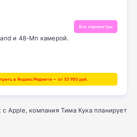
Все параметры
land и 48-Мп камерой.
реть в Яндекс.Маркете — от 53 950 руб.
 с Apple, компания Тима Кука планирует