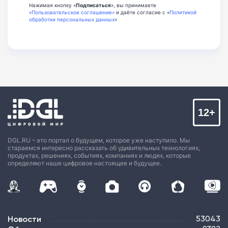
Нажимая кнопку «
Подписаться
», вы принимаете
«Пользовательское соглашение»
и даёте согласие с «
Политикой
обработки персональных данных
»
12+
DGL.RU – это портал о будущем, которое уже наступило. Мы
стараемся интересно рассказать об удивительных технологиях,
продуктах, решениях, событиях, компаниях и людях, которые
определяют наше цифровое настоящее и будущее.
Новости
53043