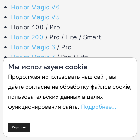
Honor Magic V6
Honor Magic V5
Honor 400 / Pro
Honor 200
/ Pro / Lite / Smart
Honor Magic 6
/ Pro
Honor Magic 7
/ Pro / Lite
Мы используем cookie
Honor Magic V Flip
Продолжая использовать наш сайт, вы
даёте согласие на обработку файлов cookie,
Обновление не получат: Magic 5, Magic 5
пользовательских данных в целях
Pro,
Magic V2
,
Magic V3
,
Magic VS
, X50
функционирования сайта.
Подробнее...
Pro, X60 Pro,
Honor 90
,
Honor 90 Lite
.
Цена и доступность в России