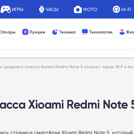
ИГРЫ
ЧАСЫ
ФОТО
HI-FI
Обзоры
Лучшее
Техника
Технологии
Жиз
 среднего класса Xioami Redmi Note 5 получит экран 18:9 и б
сса Xioami Redmi Note 5
сь страница смартфона Xioami Redmi Note 5, который