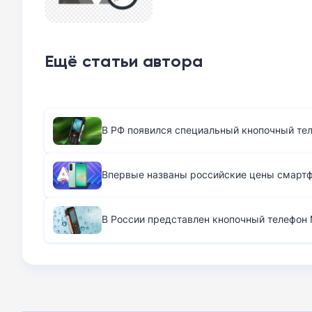
Ещё статьи автора
В РФ появился специальный кнопочный те
Впервые названы российские цены смартфо
В России представлен кнопочный телефон M