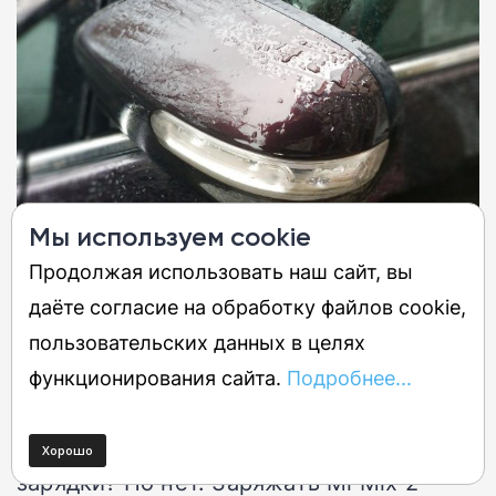
Мы используем cookie
Продолжая использовать наш сайт, вы
даёте согласие на обработку файлов cookie,
пользовательских данных в целях
Отсутствует беспроводная зарядка
функционирования сайта.
Подробнее...
Казалось бы, керамический корпус. Ну,
давайте! Где модуль беспроводной
зарядки? Но нет. Заряжать Mi Mix 2