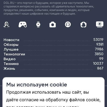
DGL.RU – это портал о будущем, которое уже наступило. Мы
стараемся интересно рассказать об удивительных технологиях,
продуктах, решениях, событиях, компаниях и людях, которые
определяют наше цифровое настоящее и будущее.
Новости
53019
Обзоры
9381
Лучшее
7986
Технологии
3850
Видео
99
Техника
10037
Жизнь
867
ПОДПИСКА
РЕКЛАМА
КОНТАКТЫ
КАРТА САЙТА
ТЭГИ
Мы используем cookie
Продолжая использовать наш сайт, вы
Средство массовой информации «DGL.RU — Цифровой мир» (www.dgl.ru).
Реестровая запись средства массовой информации (СМИ) сетевого издания ЭЛ №
даёте согласие на обработку файлов cookie,
ФС 77 - 81669, выдано Роскомнадзором 27.08.2021. Учредитель: ООО «ДиДжиЭль».
Главный редактор: Шкред Т. В. Телефон редакции +7901-907-1590. Адрес
электронной почты редакции: info@dgl.ru. Возрастная маркировка: 12+.
Перепечатка материалов и использование их в любой форме, в том числе и в