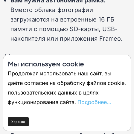
Вам нужна автономная рамка.
Вместо облака фотографии
загружаются на встроенные 16 ГБ
памяти с помощью SD-карты, USB-
накопителя или приложения Frameo.
Не покупайте, если…
Мы используем cookie
Продолжая использовать наш сайт, вы
Вы хотите рамку с уникальным
даёте согласие на обработку файлов cookie,
дизайном.
Из-за типичного
пользовательских данных в целях
пластикового корпуса и неустойчивой
функционирования сайта.
Подробнее...
подставки Aeezo Portrait 01 выглядит
не так изящно, как другие модели из
нашего списка.