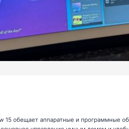
w 15 обещает аппаратные и программные о
 бесшовное управление умным домом и удобн