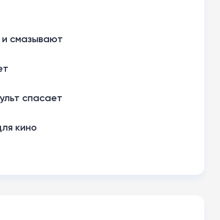
и и смазывают
ет
пульт спасает
для кино