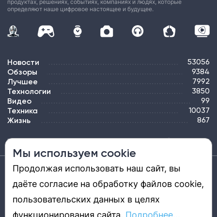
продуктах, решениях, событиях, компаниях и людях, которые
определяют наше цифровое настоящее и будущее.
Новости
53056
Обзоры
9384
Лучшее
7992
Технологии
3850
Видео
99
Техника
10037
Жизнь
867
ПОДПИСКА
РЕКЛАМА
КОНТАКТЫ
КАРТА САЙТА
ТЭГИ
Мы используем cookie
Продолжая использовать наш сайт, вы
Средство массовой информации «DGL.RU — Цифровой мир» (www.dgl.ru).
Реестровая запись средства массовой информации (СМИ) сетевого издания ЭЛ №
даёте согласие на обработку файлов cookie,
ФС 77 - 81669, выдано Роскомнадзором 27.08.2021. Учредитель: ООО «ДиДжиЭль».
Главный редактор: Шкред Т. В. Телефон редакции +7901-907-1590. Адрес
электронной почты редакции: info@dgl.ru. Возрастная маркировка: 12+.
пользовательских данных в целях
Перепечатка материалов и использование их в любой форме, в том числе и в
электронных СМИ, возможны только с письменного разрешения редакции.
Редакция не несет ответственности за достоверность информации,
функционирования сайта.
Подробнее...
содержащейся в рекламных объявлениях. Редакция не предоставляет