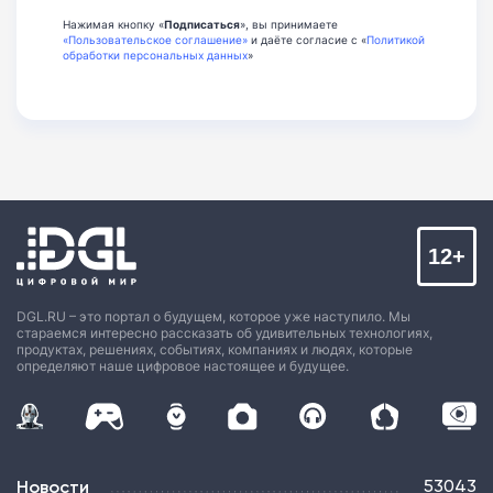
Нажимая кнопку «
Подписаться
», вы принимаете
«Пользовательское соглашение»
и даёте согласие с «
Политикой
обработки персональных данных
»
12+
DGL.RU – это портал о будущем, которое уже наступило. Мы
стараемся интересно рассказать об удивительных технологиях,
продуктах, решениях, событиях, компаниях и людях, которые
определяют наше цифровое настоящее и будущее.
Новости
53043