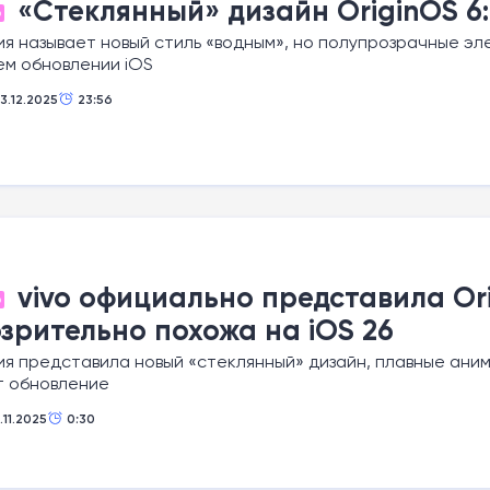
«Стеклянный» дизайн OriginOS 6: 
О
я называет новый стиль «водным», но полупрозрачные э
ем обновлении iOS
13.12.2025
23:56
vivo официально представила Ori
О
зрительно похожа на iOS 26
я представила новый «стеклянный» дизайн, плавные аним
т обновление
.11.2025
0:30