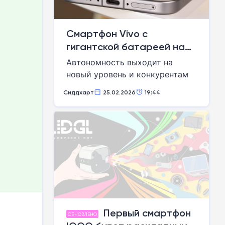
Смартфон Vivo с
гигантской батареей на
12000 мАч заставит
Автономность выходит на
забыть о розетках
новый уровень и конкурентам
станет очень плохо
Сиддхарт
25.02.2026
19:44
Первый смартфон
ОБНОВЛЕНО