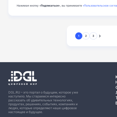
Нажимая кнопку «
Подписаться
», вы принимаете
«Пользовательское согл
1
2
3
DGL.RU – это портал о будущем, которое уже
наступило. Мы стараемся интересно
рассказать об удивительных технологиях,
продуктах, решениях, событиях, компаниях и
людях, которые определяют наше цифровое
настоящее и будущее.