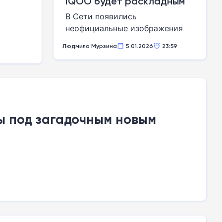
IQOO будет раскладным
В Сети появились
неофициальные изображения
первой модели нового суб-
Людмила Мурзина
5.01.2026
23:59
бренда Vivo
ы под загадочным новым