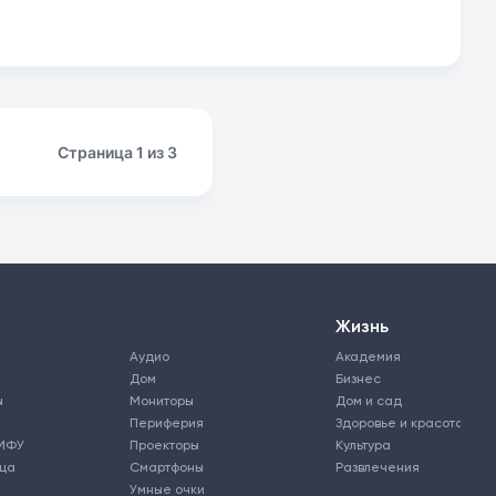
Страница 1 из 3
Жизнь
Аудио
Академия
Дом
Бизнес
ы
Мониторы
Дом и сад
Периферия
Здоровье и красота
МФУ
Проекторы
Культура
ьца
Смартфоны
Развлечения
Умные очки