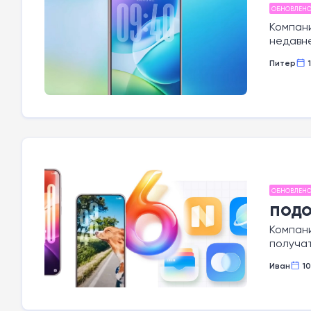
ОБНОВЛЕН
Компани
недавн
Питер
ОБНОВЛЕН
подо
Компани
получа
Иван
10