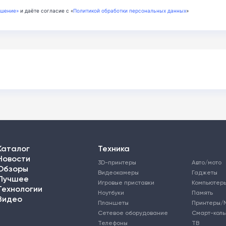
ашение»
и даёте согласие с «
Политикой обработки персональных данных
»
Каталог
Техника
Новости
3D-принтеры
Авто/мото
Обзоры
Видеокамеры
Гаджеты
Лучшее
Игровые приставки
Компьютер
Технологии
Ноутбуки
Память
Видео
Планшеты
Принтеры/
Сетевое оборудование
Смарт-кол
Телефоны
ТВ