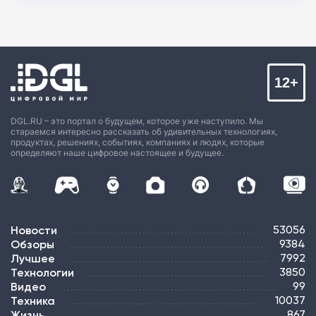
12+
DGL.RU – это портал о будущем, которое уже наступило. Мы
стараемся интересно рассказать об удивительных технологиях,
продуктах, решениях, событиях, компаниях и людях, которые
определяют наше цифровое настоящее и будущее.
Новости
53056
Обзоры
9384
Лучшее
7992
Технологии
3850
Видео
99
Техника
10037
Жизнь
867