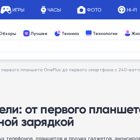
ИГРЫ
ЧАСЫ
ФОТО
HI-FI
Обзоры
Лучшее
Техника
Технологии
Жиз
 первого планшета OnePlus до первого смартфона с 240-ватт
ли: от первого планшет
ной зарядкой
 телефонов, планшетов и прочих гаджетов, анонсирова