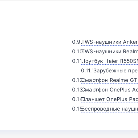
TWS-наушники Anker 
TWS-наушники Realme
Ноутбук Haier I1550
Зарубежные пр
Смартфон Realme GT
Смартфон OnePlus Ac
Планшет OnePlus Pa
Беспроводные наушни