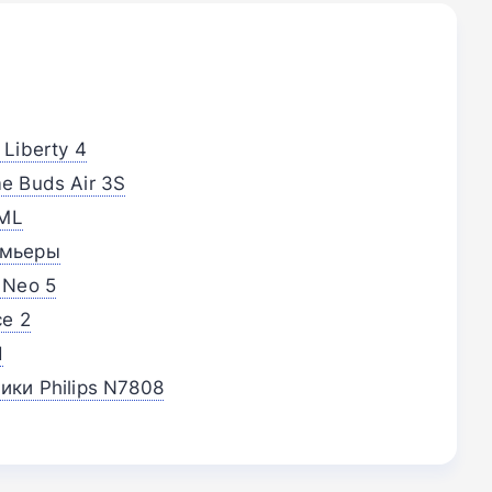
Liberty 4
 Buds Air 3S
SML
емьеры
 Neo 5
e 2
d
ки Philips N7808