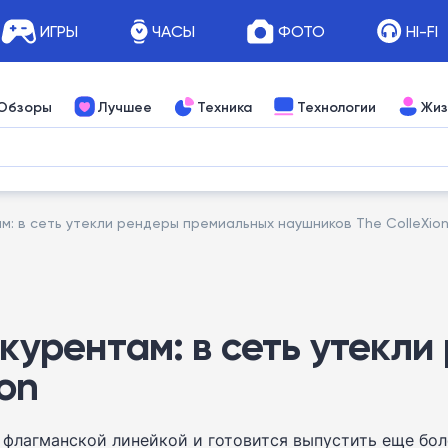
ИГРЫ
ЧАСЫ
ФОТО
HI-FI
Обзоры
Лучшее
Техника
Технологии
Жиз
м: в сеть утекли рендеры премиальных наушников The ColleXio
нкурентам: в сеть утек
on
флагманской линейкой и готовится выпустить еще бол