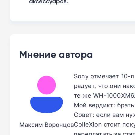
аксессуаров.
Мнение автора
Sony отмечает 10-л
радует, что они на
те же WH-1000XM6
Мой вердикт: брат
Совет: если вам ну
ColleXion стоит по
Максим Воронцов
переплатить за ста