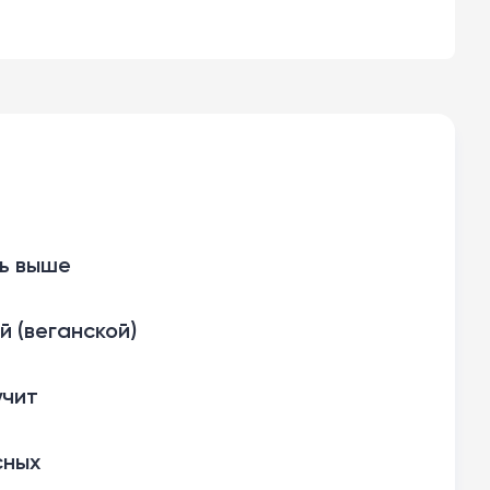
нь выше
й (веганской)
учит
сных