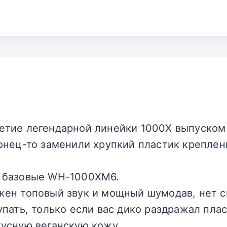
етие легендарной линейки 1000X выпуском
конец-то заменили хрупкий пластик креплени
.
ь базовые WH-1000XM6.
жен топовый звук и мощный шумодав, нет с
купать, только если вас дико раздражал пл
тусную веганскую кожу.