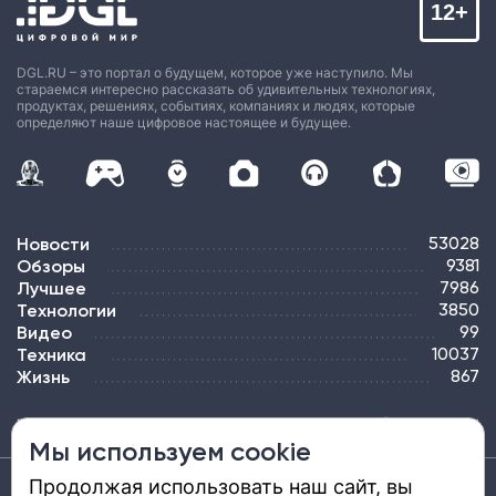
12+
DGL.RU – это портал о будущем, которое уже наступило. Мы
стараемся интересно рассказать об удивительных технологиях,
продуктах, решениях, событиях, компаниях и людях, которые
определяют наше цифровое настоящее и будущее.
Новости
53028
Обзоры
9381
Лучшее
7986
Технологии
3850
Видео
99
Техника
10037
Жизнь
867
ПОДПИСКА
РЕКЛАМА
КОНТАКТЫ
КАРТА САЙТА
ТЭГИ
Мы используем cookie
Продолжая использовать наш сайт, вы
Средство массовой информации «DGL.RU — Цифровой мир» (www.dgl.ru).