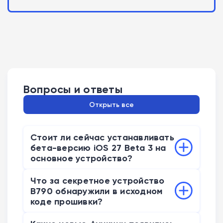
Вопросы и ответы
Открыть все
Стоит ли сейчас устанавливать
бета-версию iOS 27 Beta 3 на
основное устройство?
Устанавливать эту сборку на
Что за секретное устройство
единственный рабочий телефон не
B790 обнаружили в исходном
рекомендуется. Голосовой ассистент Siri
коде прошивки?
в текущей версии работает нестабильно
Инсайдеры нашли в коде упоминание
и допускает частые ошибки. Иногда