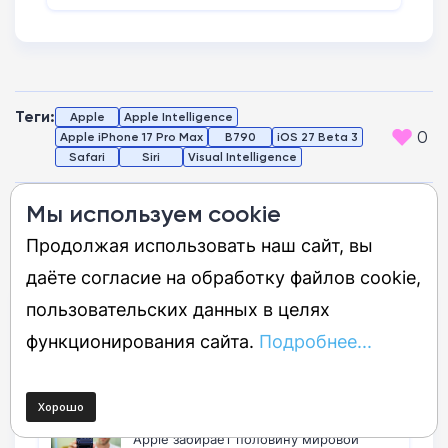
Aston Martin DB5
Теги:
Apple
Apple Intelligence
0
Apple iPhone 17 Pro Max
B790
iOS 27 Beta 3
Safari
Siri
Visual Intelligence
Мы используем cookie
Технологии
Искусственный интеллект
Мобильные приложения
Продолжая использовать наш сайт, вы
Операционные системы
Техника
Смартфоны
Умные очки
даёте согласие на обработку файлов cookie,
Смотрите также:
пользовательских данных в целях
функционирования сайта.
Подробнее...
ФАС возбудила дело против Apple из-за
отказа предустанавливать RuStore и
мессенджер «Max»
Apple забирает половину мировой