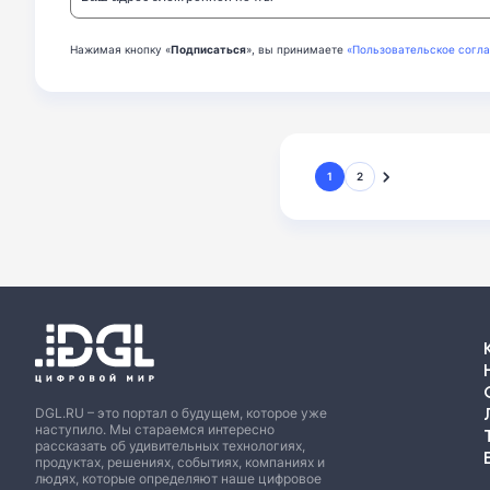
Нажимая кнопку «
Подписаться
», вы принимаете
«Пользовательское согл
1
2
DGL.RU – это портал о будущем, которое уже
наступило. Мы стараемся интересно
рассказать об удивительных технологиях,
продуктах, решениях, событиях, компаниях и
людях, которые определяют наше цифровое