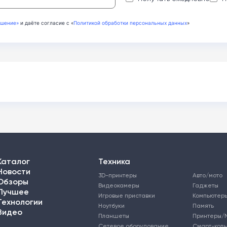
ашение»
и даёте согласие с «
Политикой обработки персональных данных
»
Каталог
Техника
Новости
3D-принтеры
Авто/мото
Обзоры
Видеокамеры
Гаджеты
Лучшее
Игровые приставки
Компьютер
Технологии
Ноутбуки
Память
Видео
Планшеты
Принтеры/
Сетевое оборудование
Смарт-кол