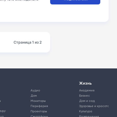
Страница 1 из 2
Жизнь
Аудио
Академия
Дом
Бизнес
ы
Мониторы
Дом и сад
Периферия
Здоровье и красота
МФУ
Проекторы
Культура
ьца
Смартфоны
Развлечения