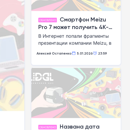
Смартфон Meizu
ОБНОВЛЕНО
Pro 7 может получить 4K-
экран и титановый корпус
В Интернет попали фрагменты
презентации компании Meizu, в
которой речь идет о
Алексей Остапенко
5.01.2026
23:59
флагманском смартфоне Meizu
Pro 7. Во всяком случае, так
утверждает источник. Слайды
проиллюстрированы неким
аппаратом, напоминающим
внешне Meizu Pro 6. Возможно,
это он и есть: производители
делают так, если не хотят
раньше времени «светить»
дизайн новинки даже в своих
Названа дата
внутренних документах.
ОБНОВЛЕНО