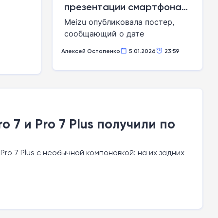
презентации смартфона
Meizu Pro 7 с двумя
Meizu опубликовала постер,
дисплеями
сообщающий о дате
презентации смартфона Meizu
Алексей Остапенко
5.01.2026
23:59
Pro 7, очередной флагманской
модели китайской компании
 7 и Pro 7 Plus получили по
ro 7 Plus с необычной компоновкой: на их задних