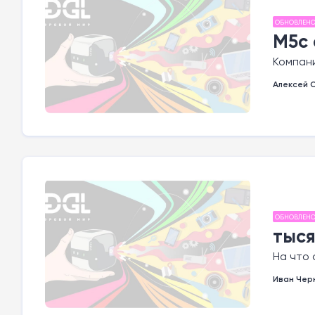
ОБНОВЛЕН
M5c 
Компани
Алексей 
ОБНОВЛЕН
тыся
На что
Иван Чер