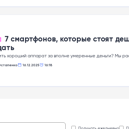
7 смартфонов, которые стоят деш
О
дать
ить хороший аппарат за вполне умеренные деньги? Мы ра
Остапенко
16.12.2025
16:18
:
Получать ежедневно
П