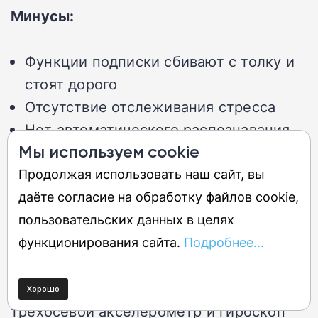
Минусы:
Функции подписки сбивают с толку и
стоят дорого
Отсутствие отслеживания стресса
Нет автоматического распознавания
Мы используем cookie
упражнений
Продолжая использовать наш сайт, вы
Дизайн Amazfit Helio Ring весом чуть
даёте согласие на обработку файлов cookie,
менее 4 граммов похож на дизайн
пользовательских данных в целях
других смарт-колец. В нём есть датчик
функционирования сайта.
Подробнее...
сердечного ритма BioTracker PPG,
датчик температуры, датчик EDA,
трёхосевой акселерометр и гироскоп